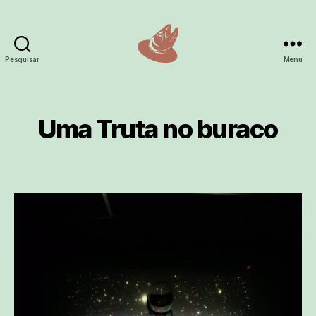
Pesquisar
Menu
Truta
no
buraco
Uma Truta no buraco